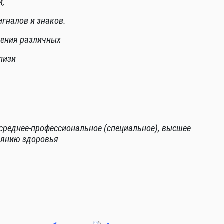
и,
игналов и знаков.
дения
различных
лизи
 среднее-профессиональное (специальное), высшее
оянию здоровья