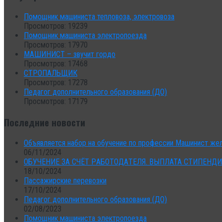
Помощник машиниста тепловоза, электровоза
Просмотров: 19239
Помощник машиниста электропоезда
Просмотров: 17970
МАШИНИСТ – звучит гордо
Просмотров: 17468
СТРОПАЛЬЩИК
Просмотров: 17278
Педагог дополнительного образования (ДО)
Просмотров: 17179
Последние новости
Объявляется набор на обучение по профессии Машинист же
06/11/2024
ОБУЧEНИЕ ЗA CЧЁТ PАБОТОДAТEЛЯ. ВЫПЛАТА CТИПЕHД
18/10/2024
Пассажирские перевозки
17/10/2024
Педагог дополнительного образования (ДО)
02/08/2023
Помощник машиниста электропоезда