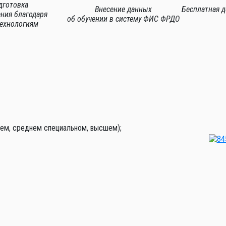
дготовка
Внесение данных
Бесплатная 
ения благодаря
об обучении в систему
ФИС ФРДО
ехнологиям
нем, среднем специальном, высшем);