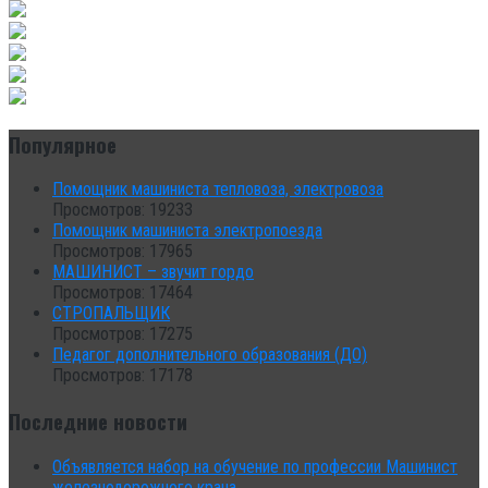
Популярное
Помощник машиниста тепловоза, электровоза
Просмотров: 19233
Помощник машиниста электропоезда
Просмотров: 17965
МАШИНИСТ – звучит гордо
Просмотров: 17464
СТРОПАЛЬЩИК
Просмотров: 17275
Педагог дополнительного образования (ДО)
Просмотров: 17178
Последние новости
Объявляется набор на обучение по профессии Машинист
железнодорожного крана.