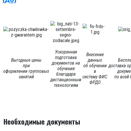
Ускоренная
Внесение
подготовка
Выгодные цены
данных
Беспл
документов
на
при
об обучении
доставка
о
обучения
оформлении
групповых
в
докум
благодаря
занятий
систему
ФИС
по всей
дистанционным
ФРДО
технологиям
Необходимые документы