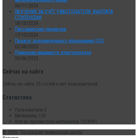
06/11/2024
ОБУЧEНИЕ ЗA CЧЁТ PАБОТОДAТEЛЯ. ВЫПЛАТА
CТИПЕHДИИ
18/10/2024
Пассажирские перевозки
17/10/2024
Педагог дополнительного образования (ДО)
02/08/2023
Помощник машиниста электропоезда
09/06/2023
Сейчас на сайте
Сейчас на сайте 25 гостей и нет пользователей
Статистика
Пользователи
2
Материалы
150
Кол-во просмотров материалов
1024991
© 2026. Тихорецкая техническая школа