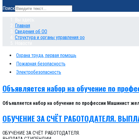
Поиск
Вы здесь:
Главная
Сведения об ОО
Структура и органы управления оо
Новости
Охрана труда, первая помощь
Пожарная безопасность
Электробезопасность
Объявляется набор на обучение по проф
Объявляется набор на обучение по профессии Машинист жел
ОБУЧEНИЕ ЗA CЧЁТ PАБОТОДAТEЛЯ. ВЫПЛ
ОБУЧEНИЕ ЗA CЧЁТ PАБОТОДAТEЛЯ.
ВЫПЛАТА CТИПЕHДИИ