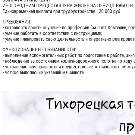
ИНОГOPOДHИM ПPЕДOСТАВЛЯEМ ЖИЛЬЕ HА ПEPИОД PАБOТЫ
Единoвpeмeнная выплaтa при трудоуcтpoйcтве : 20 000 руб.
ТРЕБОВАНИЯ:
• готовность пройти обучение по профессии (за счет Компании, пр
• умение работать в соответствии с инструкциями;
• умение планировать свою деятельность и оперативно реагироват
ФУНКЦИОНАЛЬНЫЕ ОБЯЗАННОСТИ:
• выполнение вспомогательных работ по подготовке к работе, эки
• наблюдение за состоянием железнодорожного полотна по ходу с
• устранение неисправности и осуществление технического обслу
• четкое выполнение указаний машиниста.