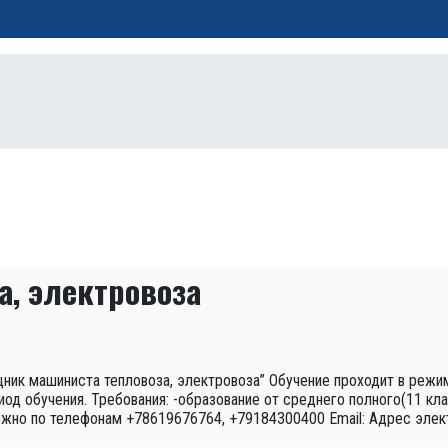
, электровоза
мощник машиниста тепловоза, электровоза” Обучение проходит в 
иод обучения. Требования: -образование от среднего полного(11 кл
можно по телефонам +78619676764, +79184300400 Email:
Адрес элек